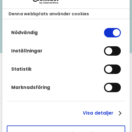
09 november 2022
Denna webbplats använder cookies
Samtyckesval
Nödvändig
Visa fler
Inställningar
Fragus Group huvudkontor
Statistik
Alfagatan 10,
431 49 Mölndal
Marknadsföring
Sverige
+46 31 27 70 40
info@fragus.se
Visa detaljer