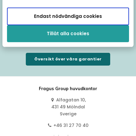
GT-R, Rolls-Royce.
Endast nödvändiga cookies
Fragus förbehåller sig rätten att neka tecknande av garanti på enskilda
fordon.
Tillåt alla cookies
Översikt över våra garantier
Fragus Group huvudkontor
Alfagatan 10,
431 49 Mölndal
Sverige
+46 31 27 70 40