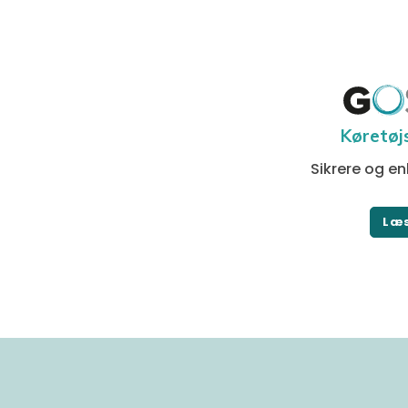
Køretøj
Sikrere og enk
Læ