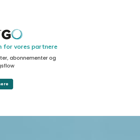
 for vores partnere
kter, abonnementer og
gsflow
ere