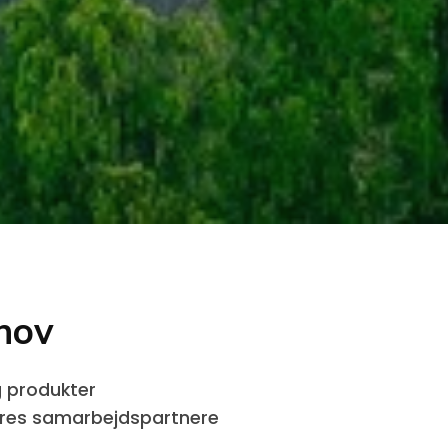
hov
g produkter
vores samarbejdspartnere