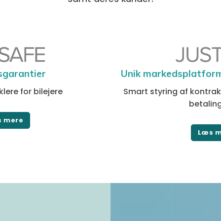
Unik markedsplatform
sgarantier
Smart styring af kontra
lere for bilejere
betalin
s mere
Læs m