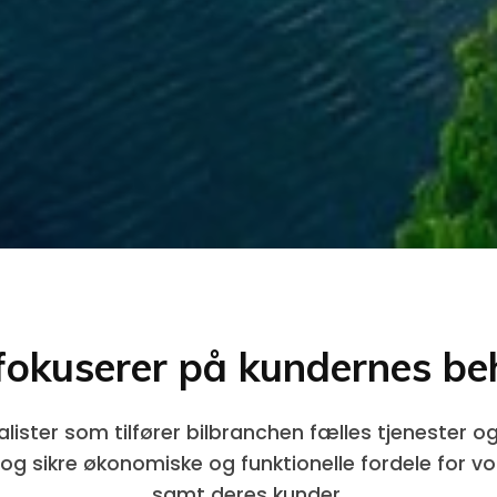
 fokuserer på kundernes be
ialister som tilfører bilbranchen fælles tjenester o
e og sikre økonomiske og funktionelle fordele for 
samt deres kunder.