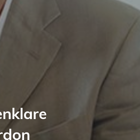
enklare
ordon