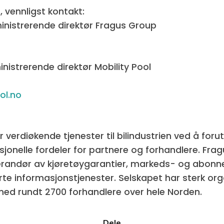
 vennligst kontakt:
nistrerende direktør Fragus Group
nistrerende direktør Mobility Pool
ol.no
 verdiøkende tjenester til bilindustrien ved å forut
jonelle fordeler for partnere og forhandlere. Fra
verandør av kjøretøygarantier, markeds- og abon
rte informasjonstjenester. Selskapet har sterk org
ed rundt 2700 forhandlere over hele Norden.
Dele