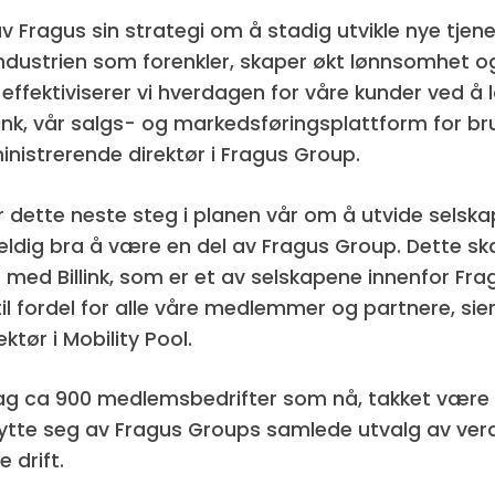
av Fragus sin strategi om å stadig utvikle nye tje
industrien som forenkler, skaper økt lønnsomhet og
fektiviserer vi hverdagen for våre kunder ved å la
llink, vår salgs- og markedsføringsplattform for b
nistrerende direktør i Fragus Group.
er dette neste steg i planen vår om å utvide selska
veldig bra å være en del av Fragus Group. Dette skal
ed Billink, som er et av selskapene innenfor Fra
il fordel for alle våre medlemmer og partnere, sie
ktør i Mobility Pool.
 dag ca 900 medlemsbedrifter som nå, takket være
nytte seg av Fragus Groups samlede utvalg av ve
e drift.