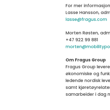
For mer informasjon,
Lasse Hansson, admi
lasse@fragus.com
Morten Røsten, admi
+47 922 99 881
morten@mobilitypo
Om Fragus Group
Fragus Group leverer
økonomiske og funks
ledende nordisk le
samt kjøretøyrelate
samarbeider i dag m