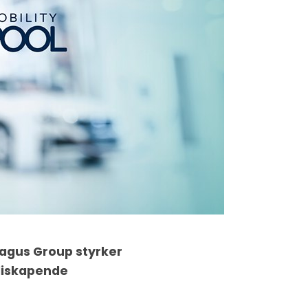
Fragus Group styrker
rdiskapende