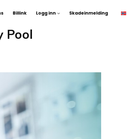
ss
Billink
Logg inn
Skadeinmelding
y Pool