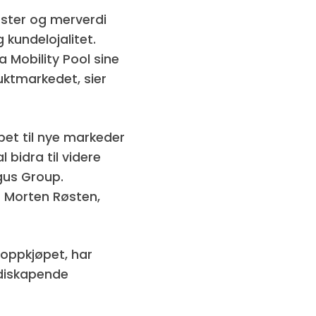
nester og merverdi
 kundelojalitet.
 Mobility Pool sine
ruktmarkedet, sier
pet til nye markeder
 bidra til videre
gus Group.
r Morten Røsten,
 oppkjøpet, har
rdiskapende