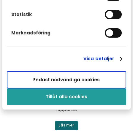
Statistik
Unik marknadsplattform för våra partners
Marknadsföring
Smart hantering av avtal, abonnemang &
betalningsflöden
Visa detaljer
Läs mer
Endast nödvändiga cookies
Informationstjänster online
Tillåt alla cookies
Trafikregisterinformation, ägarbyte och CARFAX
rapporter
Läs mer