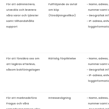
För att administrera,
Fullföljande av avtal
- Namn, adress,
utveckla och leverera
om köp
nummer samt
våra varor och tjänster
(försäljningsvillkor)
- Geografisk in
samt tillhandahålla
- IP-adress, en
support
logg
informati
För att försäkra oss om
Rättslig förpliktelse
- Namn, adress,
att lagkrav efterlevs,
nummer samt 
såsom bokföringslagen
- Geografisk in
- IP-adress, en
logginformati
För att marknadsföra
Intressevägning
- Namn, adress,
Fragus och våra
nummer samt