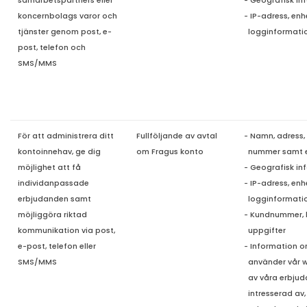
samarbetspartners eller
- Geografisk in
koncernbolags varor och
- IP-adress, en
tjänster genom post, e-
loggi
nformati
post, telefon och
SMS/MMS
För att administrera ditt
Fullföljande av avtal
- Namn, adress,
kontoinnehav, ge dig
om Fragus konto
nummer samt 
möjlighet att få
- Geografisk in
individanpassade
- IP-adress, en
erbjudanden samt
logginformati
möjliggöra riktad
- Kundnummer, 
kommunikation via post,
uppgifter
e-post, telefon eller
- Information o
SMS/MMS
använder vår
w
av våra erbjud
intresserad av, 