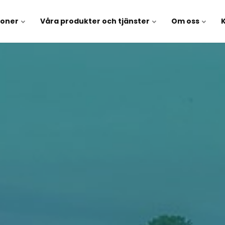
soner
Våra produkter och tjänster
Om oss