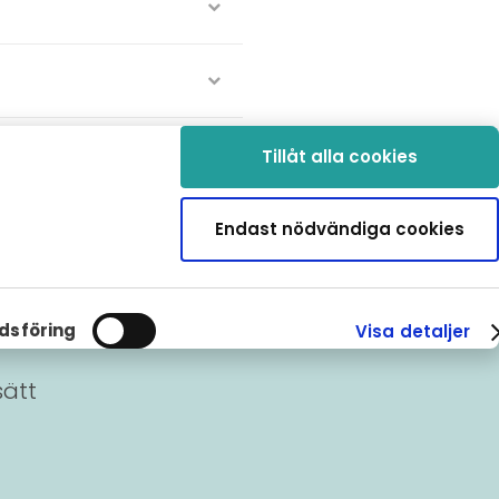
Tillåt alla cookies
Endast nödvändiga cookies
a?
dsföring
Visa detaljer
sätt