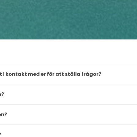
i kontakt med er för att ställa frågor?
n?
en?
?