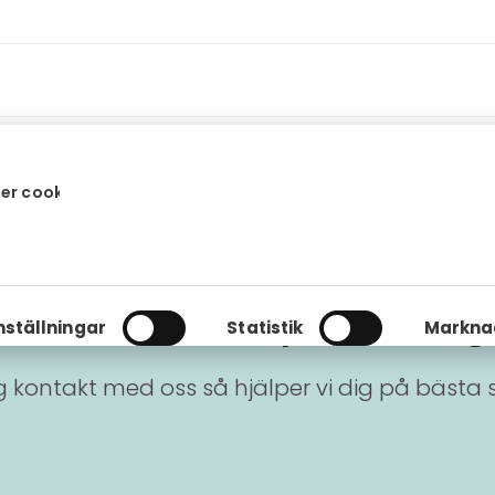
er cookies
ick du inte svar på din fråg
nställningar
Statistik
Markna
 kontakt med oss så hjälper vi dig på bästa 