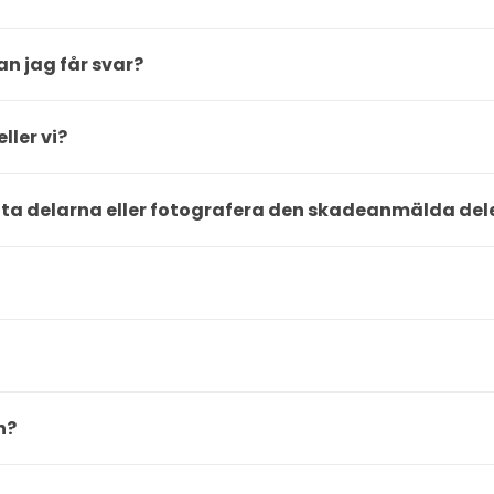
an jag får svar?
ller vi?
tta delarna eller fotografera den skadeanmälda del
n?