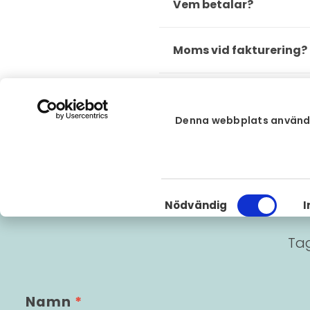
Vem betalar?
Moms vid fakturering?
Denna webbplats använd
F
Samtyckesval
Nödvändig
I
Tag
Namn
*