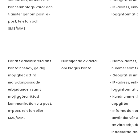
samarbetspartners eller
- Geografisk in
koncernbolags varor och
- IP-adress, en
tjänster genom post, e-
loggi
nformati
post, telefon och
SMS/MMS
För att administrera ditt
Fullföljande av avtal
- Namn, adress,
kontoinnehav, ge dig
om Fragus konto
nummer samt 
möjlighet att få
- Geografisk in
individanpassade
- IP-adress, en
erbjudanden samt
logginformati
möjliggöra riktad
- Kundnummer, 
kommunikation via post,
uppgifter
e-post, telefon eller
- Information o
SMS/MMS
använder vår
w
av våra erbjud
intresserad av, 