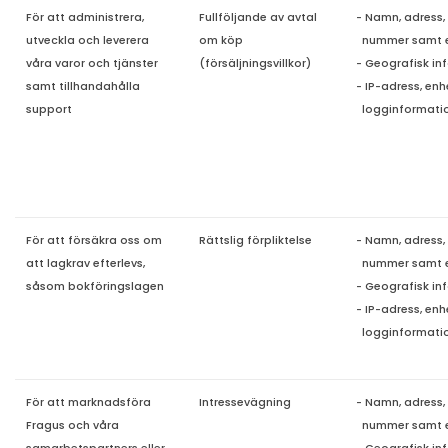
För att administrera,
Fullföljande av avtal
- Namn, adress,
utveckla och leverera
om köp
nummer samt
våra varor och tjänster
(försäljningsvillkor)
- Geografisk in
samt tillhandahålla
- IP-adress, en
support
logg
informati
För att försäkra oss om
Rättslig förpliktelse
- Namn, adress,
att lagkrav efterlevs,
nummer samt 
såsom bokföringslagen
- Geografisk in
- IP-adress, en
logginformati
För att marknadsföra
Intressevägning
- Namn, adress,
Fragus och våra
nummer samt