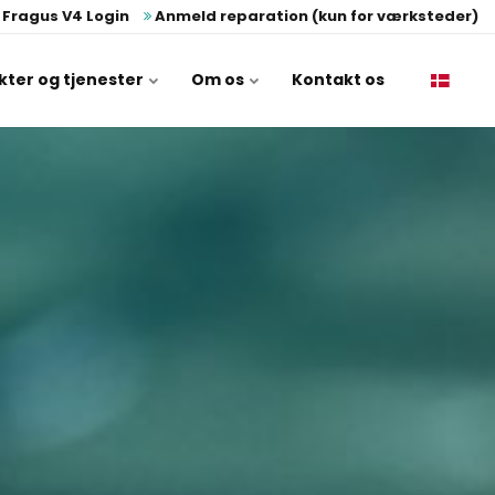
Fragus V4 Login
Anmeld reparation (kun for værksteder)
kter og tjenester
Om os
Kontakt os