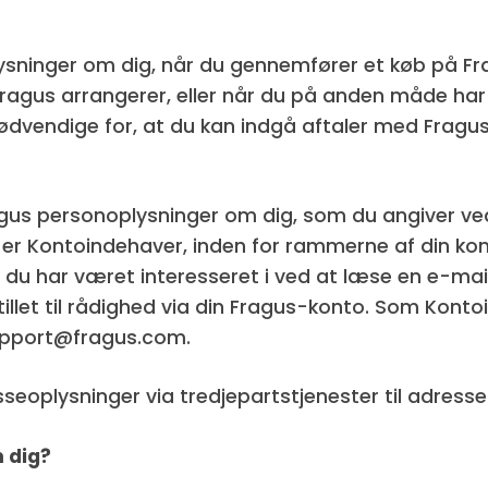
ysninger om dig, når du gennemfører et køb på Fr
ragus arrangerer, eller når du på anden måde har
nødvendige for, at du kan indgå aftaler med Fragus,
ragus personoplysninger om dig, som du angiver ved
er Kontoindehaver, inden for rammerne af din kon
du har været interesseret i ved at læse en e-mail 
 stillet til rådighed via din Fragus-konto. Som Ko
support@fragus.com.
seoplysninger via tredjepartstjenester til adress
 dig?