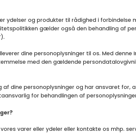
ler ydelser og produkter til rådighed i forbindels
etspolitikken gælder også den behandling af pers
).
dleverer dine personoplysninger til os. Med denne Inte
sstemmelse med den gældende persondatalovgivni
g af dine personoplysninger og har ansvaret for,
aansvarlig for behandlingen af personoplysninge
nger?
ores varer eller ydeler eller kontakte os mhp. serv