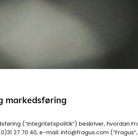
og markedsføring
dsføring (”Integritetspolitik”) beskriver, hvord
 (0)31 27 70 40, e-mail: info@fragus.com (”Fragus”,