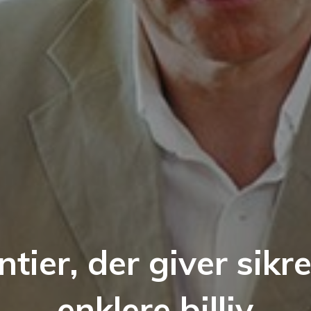
tier, der giver sikr
enklere billiv