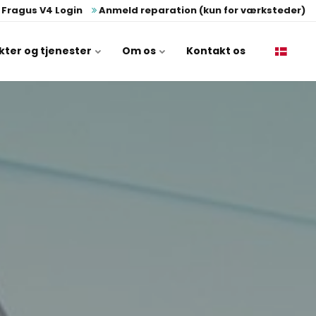
Fragus V4 Login
Anmeld reparation (kun for værksteder)
kter og tjenester
Om os
Kontakt os