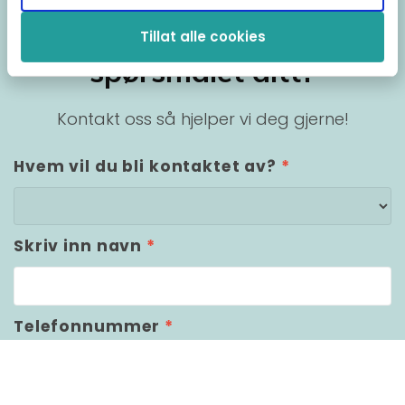
Fikk du ikke svar på
Tillat alle cookies
spørsmålet ditt?
Kontakt oss så hjelper vi deg gjerne!
Hvem vil du bli kontaktet av?
*
Skriv inn navn
*
Telefonnummer
*