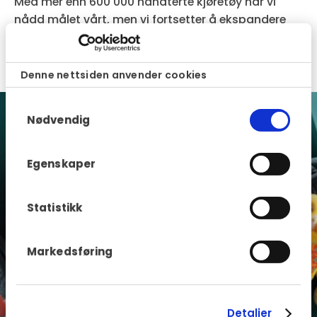
Med mer enn 600 000 håndterte kjøretøy har vi
nådd målet vårt, men vi fortsetter å ekspandere
på det nordiske markedet med et stadig bredere
tilbud rettet mot bilbransjen.
Denne nettsiden anvender cookies
Samtykkevalg
Nødvendig
Egenskaper
Statistikk
Markedsføring
Detaljer