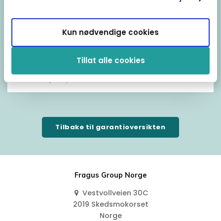
Aston Martin, Audi R8, Bentley, Ferrari, Jaguar I-
Pace, Lamborghini, Maserati, Mitsubishi EVO,
Kun nødvendige cookies
Nissan GT-R, Rolls-Royce.
Tillat alle cookies
Fragus forbeholder seg retten til å nekte tegning av garantier på
individuelle kjøretøy.
Tilbake til garantioversikten
Fragus Group Norge
Vestvollveien 30C
2019 Skedsmokorset
Norge