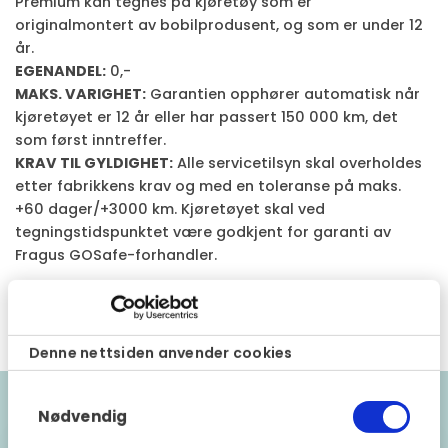
Premium kan tegnes på kjøretøy som er
originalmontert av bobilprodusent, og som er under 12
år.
EGENANDEL:
0,-
MAKS. VARIGHET:
Garantien opphører automatisk når
kjøretøyet er 12 år eller har passert 150 000 km, det
som først inntreffer.
KRAV TIL GYLDIGHET:
Alle servicetilsyn skal overholdes
etter fabrikkens krav og med en toleranse på maks.
+60 dager/+3000 km. Kjøretøyet skal ved
tegningstidspunktet være godkjent for garanti av
Fragus GOSafe-forhandler.
Last ned vilkår
Denne nettsiden anvender cookies
Samtykkevalg
Nødvendig
Godkjente kjøretøymodeller