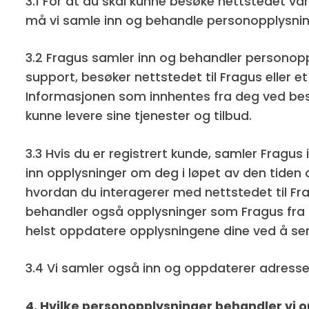
3.1 For at du skal kunne besøke nettstedet vår
må vi samle inn og behandle personopplysni
3.2 Fragus samler inn og behandler personopp
support, besøker nettstedet til Fragus eller 
Informasjonen som innhentes fra deg ved besti
kunne levere sine tjenester og tilbud.
3.3 Hvis du er registrert kunde, samler Frag
inn opplysninger om deg i løpet av den tiden
hvordan du interagerer med nettstedet til Fragu
behandler også opplysninger som Fragus fra t
helst oppdatere opplysningene dine ved å se
3.4 Vi samler også inn og oppdaterer adresse
4. Hvilke personopplysninger behandler vi 