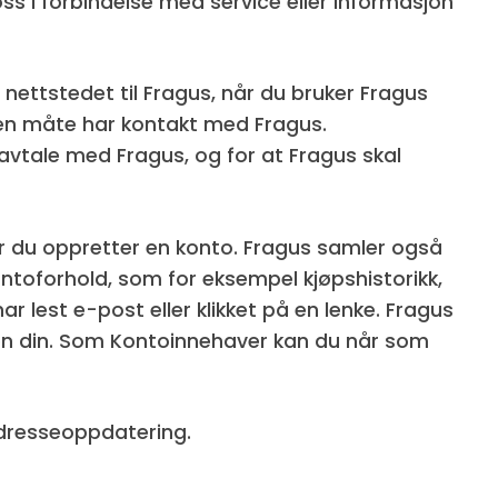
oss i forbindelse med service eller informasjon
ettstedet til Fragus, når du bruker Fragus
nnen måte har kontakt med Fragus.
avtale med Fragus, og for at Fragus skal
år du oppretter en konto. Fragus samler også
ntoforhold, som for eksempel kjøpshistorikk,
ar lest e-post eller klikket på en lenke. Fragus
oen din. Som Kontoinnehaver kan du når som
adresseoppdatering.