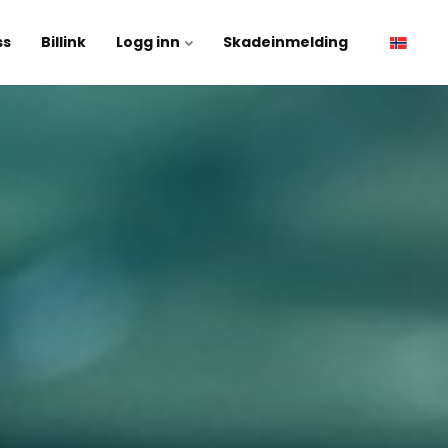
ss
Billink
Logg inn
Skadeinmelding