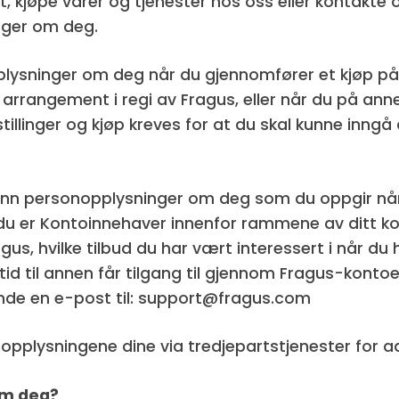
t, kjøpe varer og tjenester hos oss eller kontakte 
nger om deg.
lysninger om deg når du gjennomfører et kjøp på n
et arrangement i regi av Fragus, eller når du på a
llinger og kjøp kreves for at du skal kunne inngå 
us inn personopplysninger om deg som du oppgir n
 du er Kontoinnehaver innenfor rammene av ditt ko
s, hvilke tilbud du har vært interessert i når du h
id til annen får tilgang til gjennom Fragus-kont
nde en e-post til: support@fragus.com
opplysningene dine via tredjepartstjenester for 
om deg?