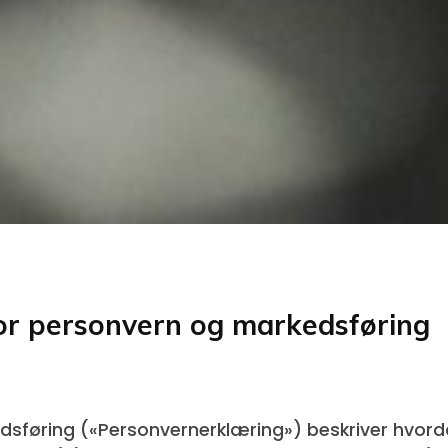
for personvern og markedsføring
kedsføring («Personvernerklæring») beskriver hv