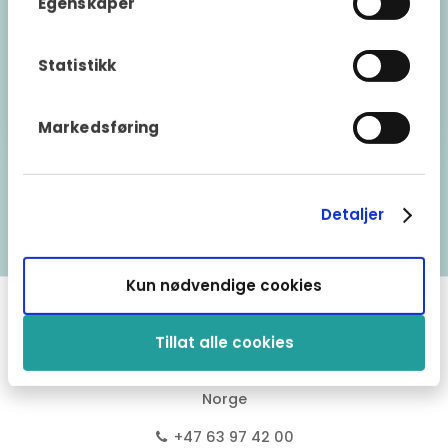
Egenskaper
campingvognprodusent og som har minst 6
måneder igjen på fabrikkgarantien.
Statistikk
Fragus forbeholder seg retten til å nekte tegning av garantier på
individuelle kjøretøy.
Markedsføring
Detaljer
Tilbake til garantioversikten
Kun nødvendige cookies
Fragus Group Norge
Tillat alle cookies
Vestvollveien 30C
2019 Skedsmokorset
Norge
+47 63 97 42 00