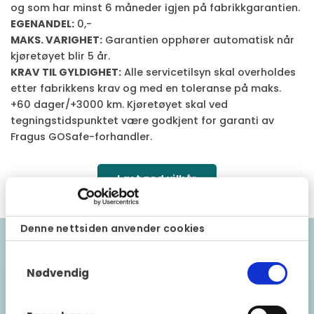
og som har minst 6 måneder igjen på fabrikkgarantien.
EGENANDEL:
0,-
MAKS. VARIGHET:
Garantien opphører automatisk når
kjøretøyet blir 5 år.
KRAV TIL GYLDIGHET:
Alle servicetilsyn skal overholdes
etter fabrikkens krav og med en toleranse på maks.
+60 dager/+3000 km. Kjøretøyet skal ved
tegningstidspunktet være godkjent for garanti av
Fragus GOSafe-forhandler.
Last ned vilkår
Denne nettsiden anvender cookies
Samtykkevalg
Godkjente kjøretøymodeller
Nødvendig
GOSafe Caravan Extended kan tegnes på
kjøretøy som er originalmontert av