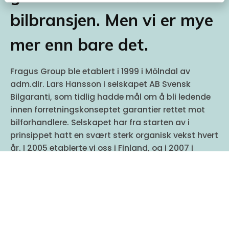
bilbransjen. Men vi er mye
mer enn bare det.
Fragus Group ble etablert i 1999 i Mölndal av
adm.dir. Lars Hansson i selskapet AB Svensk
Bilgaranti, som tidlig hadde mål om å bli ledende
innen forretningskonseptet garantier rettet mot
bilforhandlere. Selskapet har fra starten av i
prinsippet hatt en svært sterk organisk vekst hvert
år. I 2005 etablerte vi oss i Finland, og i 2007 i
Norge. I 2009 kjøpte vi samtlige aksjer i
bransjekollegaen Fragus, og i 2018 startet vi Fragus
Communication AB. I 2019 kjøpte vi opp det danske
selskapet Omnicar og bygget opp virksomheten
vår der.