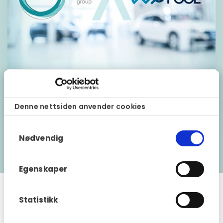
Fragus Group kjøper Mobility Pool
26 mai 2023
Denne nettsiden anvender cookies
Samtykkevalg
Nødvendig
Vis mer
Egenskaper
Fragus Group Norge
Statistikk
Vestvollveien 30C
2019 Skedsmokorset