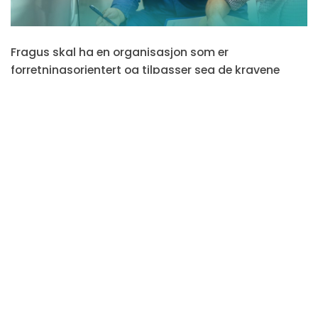
Fragus skal ha en organisasjon som er
forretningsorientert og tilpasser seg de kravene
markedet stiller til enhver tid. Fordelene ved
produktene våre skal gi kundene optimal utveksling
av markedsføring, salgsstøtte og kontakt med
verksted samt styrke kundetilfredsheten.
Vi skal kontinuerlig gi kundene våre opplæring og
støtte innenfor rammene av tilbudet vårt med det
formål å sikre at kundene opprettholder et
tilstrekkelig kunnskapsnivå om hvordan man best
skaper gode markedseffekter. Vi skal stadig utvikle
oss og drive markedet fremover for å kunne øke
markedsverdien på produktene og tjenestene vi
tilbyr.