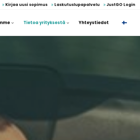
Kirjaa uusi sopimus
Laskutuslupapalvelu
JustGO Login
umme
Tietoa yrityksestä
Yhteystiedot