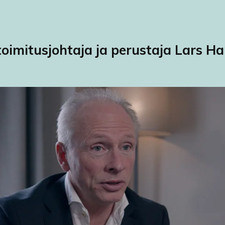
toimitusjohtaja ja perustaja Lars H