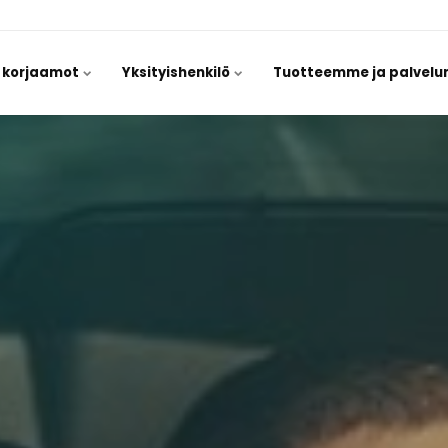
/ korjaamot
Yksityishenkilö
Tuotteemme ja palvel