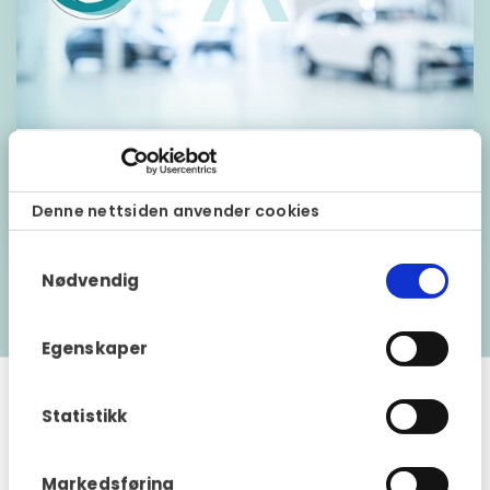
Fragus Group kjøper Mobility Pool
26 mai 2023
Denne nettsiden anvender cookies
Samtykkevalg
Nødvendig
Vis mer
Egenskaper
Fragus Group Norge
Statistikk
Vestvollveien 30C
2019 Skedsmokorset
Markedsføring