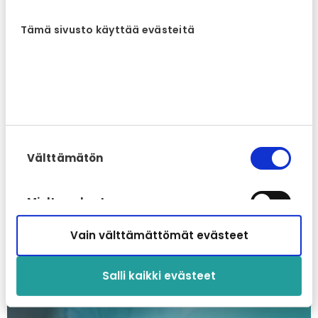
toiminnalliset edut ennakoinnin ja
yksinkertaistamisen avulla.
Tämä sivusto käyttää evästeitä
Suostumuksen
Välttämätön
valinta
Mieltymykset
Vain välttämättömät evästeet
Tilastot
Salli kaikki evästeet
Markkinointi