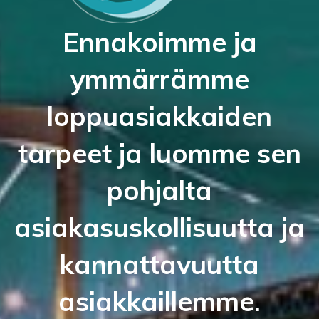
Ennakoimme ja
ymmärrämme
loppuasiakkaiden
tarpeet ja luomme sen
pohjalta
asiakasuskollisuutta ja
kannattavuutta
asiakkaillemme.