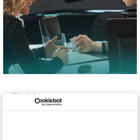
Liikeidea
Olemme asiantuntijoita, jotka tarjoavat lisäarvoa
tuovia palveluja ja tuotteita ajoneuvoalalle.
Varmistamme yhteistyökumppaneidemme ja
heidän loppuasiakkaidensa taloudelliset ja