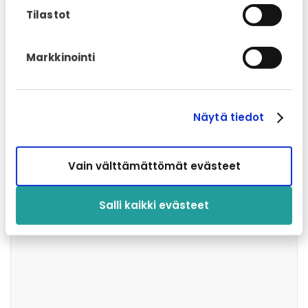
Tilastot
Sähköpostiosoitteesi
*
Markkinointi
Myyjäliike
*
Näytä tiedot
Vain välttämättömät evästeet
Lyhyt kuvaus ongelmasta tai
korjaustarpeesta
*
Salli kaikki evästeet