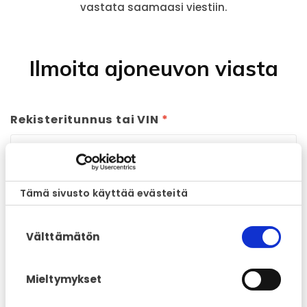
vastata saamaasi viestiin.
Ilmoita ajoneuvon viasta
Rekisteritunnus tai VIN
*
Puhelinnumero
*
Tämä sivusto käyttää evästeitä
Suostumuksen
Välttämätön
Paikkakunta tai postinumero
*
valinta
Mieltymykset
Mittarilukema
*