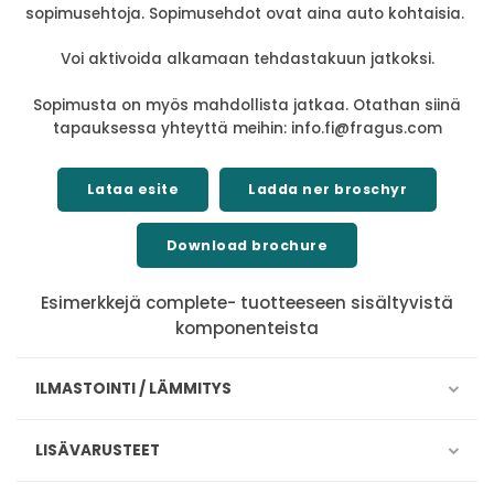
sopimusehtoja. Sopimusehdot ovat aina auto kohtaisia.
Voi aktivoida alkamaan tehdastakuun jatkoksi.
Sopimusta on myös mahdollista jatkaa. Otathan siinä
tapauksessa yhteyttä meihin: info.fi@fragus.com
Lataa esite
Ladda ner broschyr
Download brochure
Esimerkkejä complete- tuotteeseen sisältyvistä
komponenteista
ILMASTOINTI / LÄMMITYS
LISÄVARUSTEET