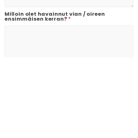
Milloin olet havainnut vian / oireen
ensimmäisen kerran?
*
Onko ajoneuvo jo käynyt korjaamolla?
*
Kyllä
Ei