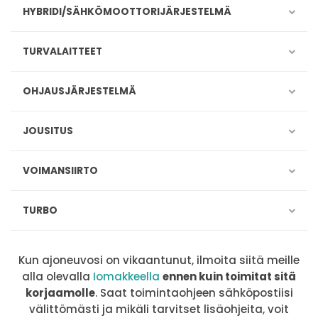
HYBRIDI/SÄHKÖMOOTTORIJÄRJESTELMÄ
TURVALAITTEET
OHJAUSJÄRJESTELMÄ
JOUSITUS
VOIMANSIIRTO
TURBO
Kun ajoneuvosi on vikaantunut, ilmoita siitä meille
alla olevalla
Iomakkeella
ennen kuin toimitat sitä
korjaamolle
. Saat toimintaohjeen sähköpostiisi
välittömästi ja mikäli tarvitset lisäohjeita, voit