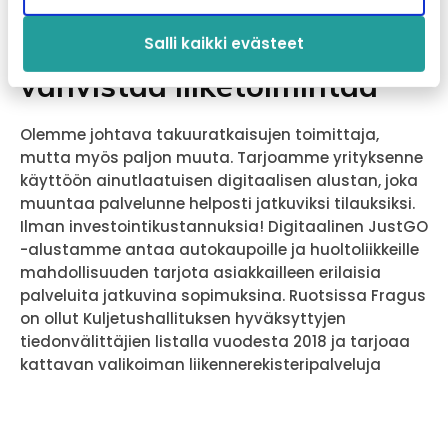
Laajempi valikoima, joka
Salli kaikki evästeet
vahvistaa liiketoimintaa
Olemme johtava takuuratkaisujen toimittaja,
mutta myös paljon muuta. Tarjoamme yrityksenne
käyttöön ainutlaatuisen digitaalisen alustan, joka
muuntaa palvelunne helposti jatkuviksi tilauksiksi.
Ilman investointikustannuksia! Digitaalinen JustGO
-alustamme antaa autokaupoille ja huoltoliikkeille
mahdollisuuden tarjota asiakkailleen erilaisia
palveluita jatkuvina sopimuksina. Ruotsissa Fragus
on ollut Kuljetushallituksen hyväksyttyjen
tiedonvälittäjien listalla vuodesta 2018 ja tarjoaa
kattavan valikoiman liikennerekisteripalveluja
verkossa.