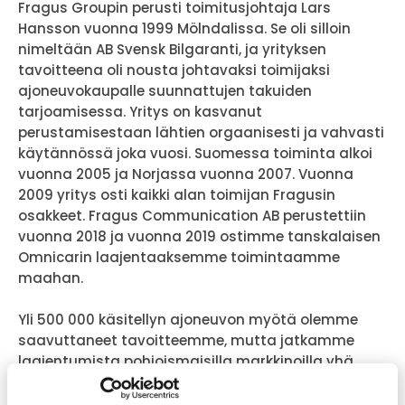
Fragus Groupin perusti toimitusjohtaja Lars
Hansson vuonna 1999 Mölndalissa. Se oli silloin
nimeltään AB Svensk Bilgaranti, ja yrityksen
tavoitteena oli nousta johtavaksi toimijaksi
ajoneuvokaupalle suunnattujen takuiden
tarjoamisessa. Yritys on kasvanut
perustamisestaan lähtien orgaanisesti ja vahvasti
käytännössä joka vuosi. Suomessa toiminta alkoi
vuonna 2005 ja Norjassa vuonna 2007. Vuonna
2009 yritys osti kaikki alan toimijan Fragusin
osakkeet. Fragus Communication AB perustettiin
vuonna 2018 ja vuonna 2019 ostimme tanskalaisen
Omnicarin laajentaaksemme toimintaamme
maahan.
Yli 500 000 käsitellyn ajoneuvon myötä olemme
saavuttaneet tavoitteemme, mutta jatkamme
laajentumista pohjoismaisilla markkinoilla yhä
laajemman ajoneuvoalan tarjonnan turvin.