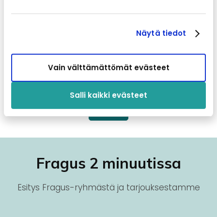
Lue lisää
Näytä tiedot
Vain välttämättömät evästeet
Ainutlaatuinen alusta kumppaneillemme
Älykäs sopimusten, tilauksien ja maksuvirtojen hallinta
Salli kaikki evästeet
Lue lisää
Fragus 2 minuutissa
Esitys Fragus-ryhmästä ja tarjouksestamme