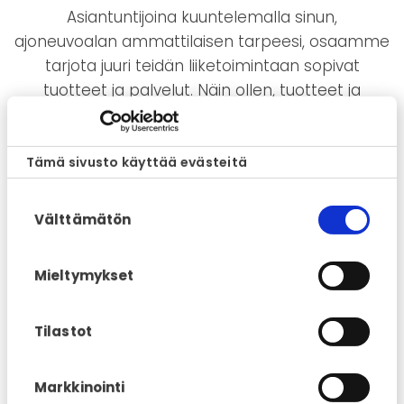
Asiantuntijoina kuuntelemalla sinun,
ajoneuvoalan ammattilaisen tarpeesi, osaamme
tarjota juuri teidän liiketoimintaan sopivat
tuotteet ja palvelut. Näin ollen, tuotteet ja
palvelut ovat juuri oikeat, joista sinä ja
loppuasiakas saatte parhaan hyödyn. Olemme
pohjoismaiden suurin ajoneuvoille tarkoitettujen
Tämä sivusto käyttää evästeitä
lisäturva- ja huolenpitosopimusten tuottaja.
Suostumuksen
Mutta olemme myös paljon muuta.
Välttämätön
valinta
Mieltymykset
Tilastot
Kunnossapitosopimukset
Antaa asiakkalle turvallisemman, helpomman ja
Markkinointi
halvemman tavan auton omistamiseen