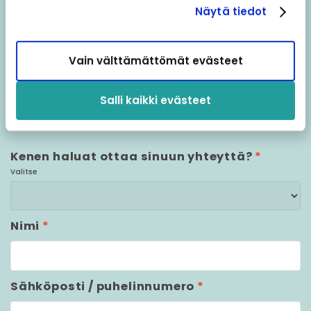
Näytä tiedot
Etkö saanut vastausta
Vain välttämättömät evästeet
kysymykseesi?
Salli kaikki evästeet
Ota yhteyttä ja autamme sinua parhaalla
mahdollisella tavalla!
Kenen haluat ottaa sinuun yhteyttä?
*
Valitse
Nimi
*
Sähköposti / puhelinnumero
*