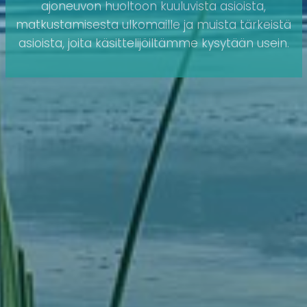
ajoneuvon huoltoon kuuluvista asioista,
matkustamisesta ulkomaille ja muista tärkeistä
asioista, joita käsittelijöiltämme kysytään usein.