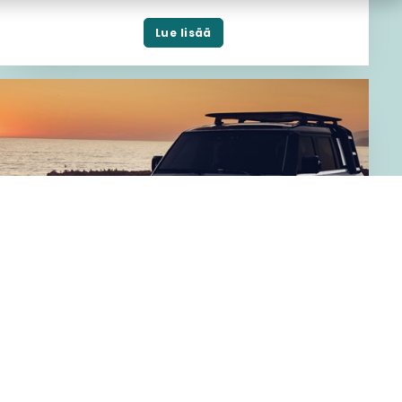
Lue lisää
Fragus Group ja Inchcape