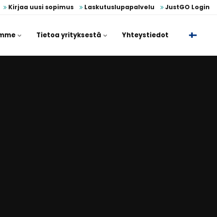
Kirjaa uusi sopimus
Laskutuslupapalvelu
JustGO Login
umme
Tietoa yrityksestä
Yhteystiedot