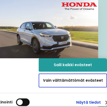
Salli kaikki evästeet
Fraguksen JustGO-
Vain välttämättömät evästeet
tilausalusta laajenee
Suomessa
06 huhtikuuta 2022
inointi
Näytä tiedot