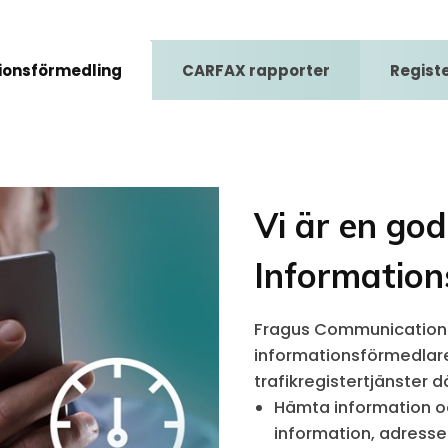
ionsförmedling
CARFAX rapporter
Regist
Vi är en go
Information
Fragus Communication 
informationsförmedlare.
trafikregistertjänster dä
Hämta information oc
information, adresse