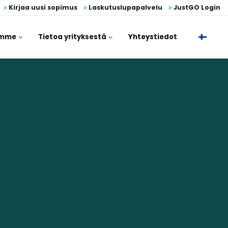
Kirjaa uusi sopimus
Laskutuslupapalvelu
JustGO Login
umme
Tietoa yrityksestä
Yhteystiedot