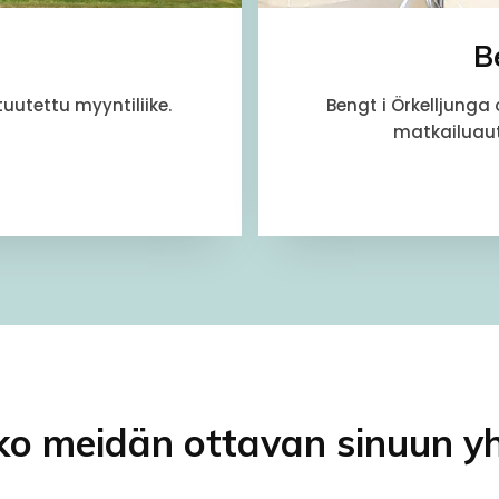
B
uutettu myyntiliike.
Bengt i Örkelljunga
matkailuaut
o meidän ottavan sinuun y