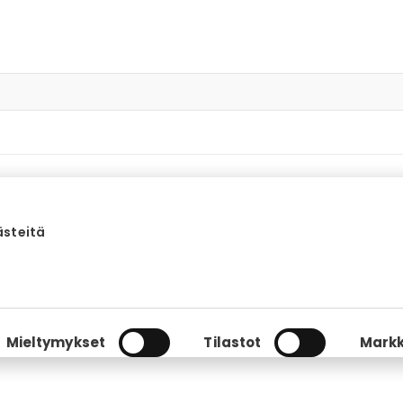
ästeitä
eyttä?
Mieltymykset
Tilastot
Markk