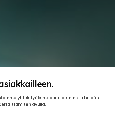
siakkailleen.
Varmistamme yhteistyökumppaneidemme ja heidän
kertaistamisen avulla.