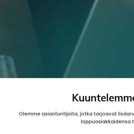
Kuuntelemme 
Olemme asiantuntijoita, jotka tarjoavat lisä
loppuasiakkaidensa ta