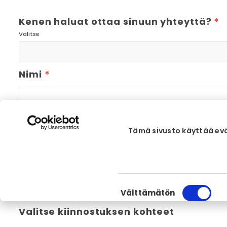
Kenen haluat ottaa sinuun yhteyttä?
*
Valitse
Nimi
*
Sähköposti / puhelinnumero
*
Tämä sivusto käyttää ev
Milloin haluat, että sinuun otetaan yht
Suostumuksen
Välttämätön
valinta
Valitse kiinnostuksen kohteet