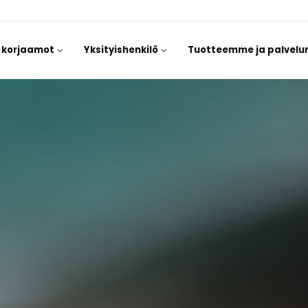
/ korjaamot
Yksityishenkilö
Tuotteemme ja palvel