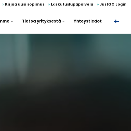
Kirjaa uusi sopimus
Laskutuslupapalvelu
JustGO Login
umme
Tietoa yrityksestä
Yhteystiedot