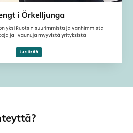
engt i Örkelljunga
 on yksi Ruotsin suurimmista ja vanhimmista
oja ja -vaunuja myyvistä yrityksistä
Lue lisää
hteyttä?