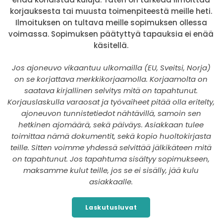
korjauksesta tai muusta toimenpiteestä meille heti.
Ilmoituksen on tultava meille sopimuksen ollessa
voimassa. Sopimuksen päätyttyä tapauksia ei enää
käsitellä.
Jos ajoneuvo vikaantuu ulkomailla (EU, Sveitsi, Norja)
on se korjattava merkkikorjaamolla. Korjaamolta on
saatava kirjallinen selvitys mitä on tapahtunut.
Korjauslaskulla varaosat ja työvaiheet pitää olla eritelty,
ajoneuvon tunnistetiedot nähtävillä, samoin sen
hetkinen ajomäärä, sekä päiväys. Asiakkaan tulee
toimittaa nämä dokumentit, sekä kopio huoltokirjasta
teille. Sitten voimme yhdessä selvittää jälkikäteen mitä
on tapahtunut. Jos tapahtuma sisältyy sopimukseen,
maksamme kulut teille, jos se ei sisälly, jää kulu
asiakkaalle.
Laskutusluvat