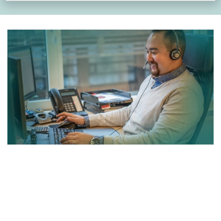
Tietoa korjaamoille
Sitten kun tiedämme mikä ajoneuvossa on vialla ja mitä
toimenpiteitä sen kuntoon saattaminen vaatii, voimme
tehdä päätöksen asiassa. Eli ensin selvittäkää mistä
ongelma johtuu. Tämän jälkeen voitte anoa