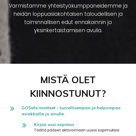
Varmistamme yhteistyökumppaneidemme ja
heidän loppuasiakohtaisen taloudellisen ja
toiminnallisen edut ennakoinnin ja
yksinkertaistamisen avulla.
MISTÄ OLET
KIINNOSTUNUT?
GOSafe-tuotteet - turvallisempaa ja helpompaa
asiakkaille ja sinulle.
Kirjaa uusi sopimus
Täältä pääset aktivoimaan uusia sopimuksia