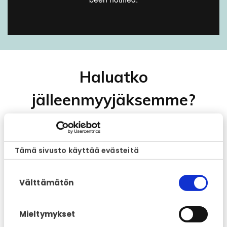
Haluatko
jälleenmyyjäksemme?
Nimi
*
Tämä sivusto käyttää evästeitä
Sähköposti / puhelinnumero
*
Suostumuksen
Välttämätön
valinta
Y-tunnus
*
Mieltymykset