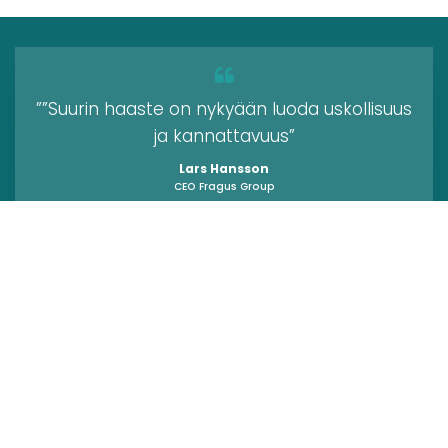
””Suurin haaste on nykyään luoda uskollisuus
ja kannattavuus”
Lars Hansson
CEO Fragus Group
"Suositeltu yritys 5 vuotta
peräkkäin"
Reco on Ruotsin suurin riippumaton
arviointisivusto, jolla on suosituksia yrityksistä ja
rehellisiä arvioita. Olemme erittäin iloisia siitä,