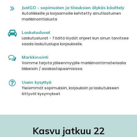
JustGO - sopimusten ja tilauksien älykäs käsittely
Autoliikkeille ja korjaamoille kehitetty ainutlaatuinen
markkinointialusta
Laskutusluvat
Laskutusluvat - Täältä löydät ohjeet kun sinun tarvitsee
saada laskutuslupa korjaukselle.
Markkinointi
Voimme tarjota jälleenmyyjille markkinointimateriaalia
liikkeisiin / asiakastapaamisissa.
Usein kysyttyä
Yleisimmät sopimuksiin, korjauksiin ja laskutukseen
liittyvät kysymykset
Kasvu jatkuu 22