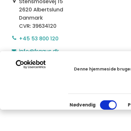
Stensmosevej 15
2620 Albertslund
Danmark
CVR: 39634120
+45 53 800 120
info@fragus.dk
Man - Tors
08.15 - 
Denne hjemmeside bruger
Fre
08.15 - 
Samtykkevalg
Nødvendig
P