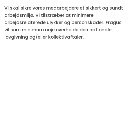
Vi skal sikre vores medarbejdere et sikkert og sundt
arbejdsmiljø. Vi tilstræber at minimere
arbejdsrelaterede ulykker og personskader. Fragus
vil som minimum nøje overholde den nationale
lovgivning og/eller kollektivaftaler.
Vores ansvar for miljøet
Vi tilstræber at minimere miljøbelastningen og er en
klimabevidst organisation, som skal foregå med et
godt eksempel via vores måde at drive virksomhed
på. Vi tilstræber at opfylde eller overgå kravene i
den gældende miljølovgivning. Vi skal føre en åben
dialog med medarbejdere, kunder, leverandører og
partnere om virksomhedens miljø- og energiarbejde.
Vi skal altid overveje miljøkonsekvenserne, inden vi
lancerer nye produkter. Vi arbejder aktivt med at